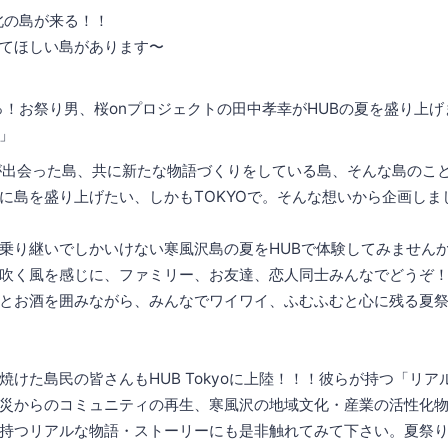
東北の島が来る！！
てほしい島があります〜
、よっ！お祭り男、桜onプロジェクトの田中孝幸がHUBの夏を盛り上
」
が出会った島、共に新たな物語づくりをしている島、そんな島のこ
に島を盛り上げたい、しかもTOKYOで。そんな想いから企画しま
乗り継いでしかいけない寒風沢島の夏をHUBで体験してみません
吹く風を感じに、ファミリー、お友達、恋人同士みんなでどうぞ
とお酒を囲みながら、みんなでワイワイ、ふむふむと心に残る夏
焼けた島民の皆さんもHUB Tokyoに上陸！！！彼らが持つ「リ
災からのコミュニティの再生、寒風沢の地域文化・産業の活性化
持つリアルな物語・ストーリーにも是非触れてみて下さい。夏祭