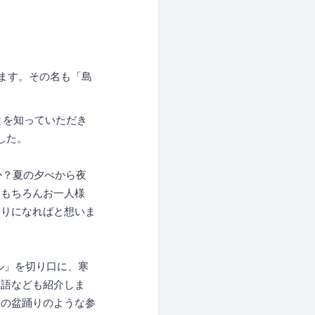
げます。その名も「島
とを知っていただき
した。
か？夏の夕べから夜
！もちろんお一人様
祭りになればと想いま
アル」を切り口に、寒
物語なども紹介しま
りの盆踊りのような参