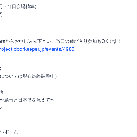
0円（当日会場精算）
円
epersからお申し込み下さい。当日の飛び入り参加もOKです！
project.doorkeeper.jp/events/4985
;
については現在最終調整中）
始
〜島音と日本酒を添えて〜
ン
へポエム