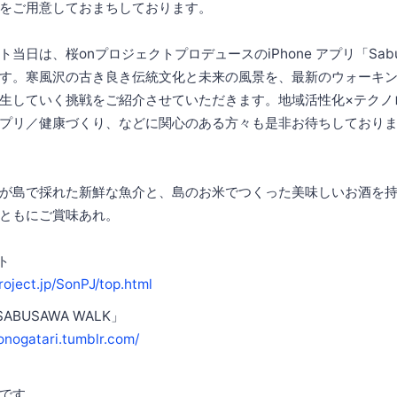
をご用意しておまちしております。
当日は、桜onプロジェクトプロデュースのiPhone アプリ「Sabus
す。寒風沢の古き良き伝統文化と未来の風景を、最新のウォーキ
生していく挑戦をご紹介させていただきます。地域活性化×テクノ
プリ／健康づくり、などに関心のある方々も是非お待ちしており
が島で採れた新鮮な魚介と、島のお米でつくった美味しいお酒を
ともにご賞味あれ。
ト
roject.jp/SonPJ/top.html
SABUSAWA WALK」
nogatari.tumblr.com/
です。